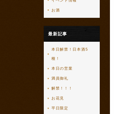
イベント情報
お酒
最新記事
本日解禁！日本酒5
種！
本日の営業
満員御礼
解禁！！！
お花見
平日限定